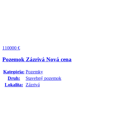
110000
€
Pozemok Zázrivá Nová cena
Kategória:
Pozemky
Druh:
Stavebný pozemok
Lokalita:
Zázrivá