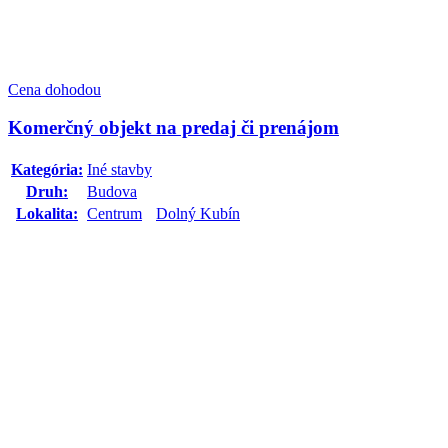
Cena dohodou
Komerčný objekt na predaj či prenájom
Kategória:
Iné stavby
Druh:
Budova
Lokalita:
Centrum
Dolný Kubín