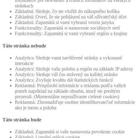
formulárov pre newsletter a ďalších formulárov na všetkých
stránkach
Základná: Sleduje, čo ste vložili do nákupného košíka
Základná: Overí, že ste prihlásení na váš užívateľský účet
Základná: Zapamätá si vami vybranú verziu jazyka
Funkcionality: Zapamätá si nastavenie sociálnych sietí
Funkcionality: Zapamätá si vami vybraný región a krajinu
Táto stránka nebude
Analytics: Sleduje vami navštívené stránky a vykonané
interakcie
Analytics: Sleduje vašu polohu a región na základe IP adresy
Analytics: Sleduje váš čas strávený na každej stránke
Analytics: Zvyšuje kvalitu dát štatistických funkcií
Reklamná: Prispôsobí informácie a reklamu podľa vašich
potreb napríklad na základe obsahu, ktorý ste predtým
prezerali. (Momentálne nepoužívame cielené cookies)
Reklamná: Zhromažďuje osobne identifikovateľné informácie
ako je meno a poloha
Táto stránka bude
Základná: Zapamätá si vaše nastavenia povolenie cookie
Základná: Umožní relácii cookies