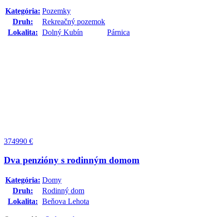
Kategória:
Pozemky
Druh:
Rekreačný pozemok
Lokalita:
Dolný Kubín
Párnica
374990
€
Dva penzióny s rodinným domom
Kategória:
Domy
Druh:
Rodinný dom
Lokalita:
Beňova Lehota