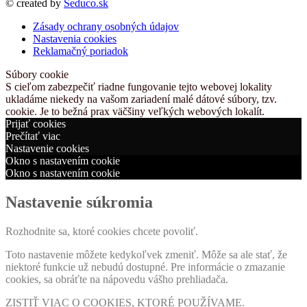
© created by
Seduco.sk
Zásady ochrany osobných údajov
Nastavenia cookies
Reklamačný poriadok
Súbory cookie
S cieľom zabezpečiť riadne fungovanie tejto webovej lokality
ukladáme niekedy na vašom zariadení malé dátové súbory, tzv.
cookie. Je to bežná prax väčšiny veľkých webových lokalít.
Prijať cookies
Prečítať viac
Nastavenie cookies
Okno s nastavením cookie
Okno s nastavením cookie
Nastavenie súkromia
Rozhodnite sa, ktoré cookies chcete povoliť.
Toto nastavenie môžete kedykoľvek zmeniť. Môže sa ale stať, že
niektoré funkcie už nebudú dostupné. Pre informácie o zmazanie
cookies, sa obráťte na nápovedu vášho prehliadača.
ZISTIŤ VIAC O COOKIES, KTORÉ POUŽÍVAME.