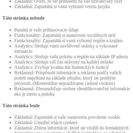
Základná: Overí, že ste prihlásení na váš užívateľský účet
Základná: Zapamätá si vami vybranú verziu jazyka
Táto stránka nebude
Pamätá si vaše prihlasovacie údaje
Funkcionality: Zapamätá si nastavenie sociálnych sietí
Funkcionality: Zapamätá si vami vybraný región a krajinu
Analytics: Sleduje vami navštívené stránky a vykonané
interakcie
Analytics: Sleduje vašu polohu a región na základe IP adresy
Analytics: Sleduje váš čas strávený na každej stránke
Analytics: Zvyšuje kvalitu dát štatistických funkcií
Reklamná: Prispôsobí informácie a reklamu podľa vašich
potreb napríklad na základe obsahu, ktorý ste predtým
prezerali. (Momentálne nepoužívame cielené cookies)
Reklamná: Zhromažďuje osobne identifikovateľné informácie
ako je meno a poloha
Táto stránka bude
Základná: Zapamätá si vaše nastavenia povolenie cookie
Základná: Umožní relácii cookies
Základná: Zbiera informácie, ktoré ste vložili do kontaktných