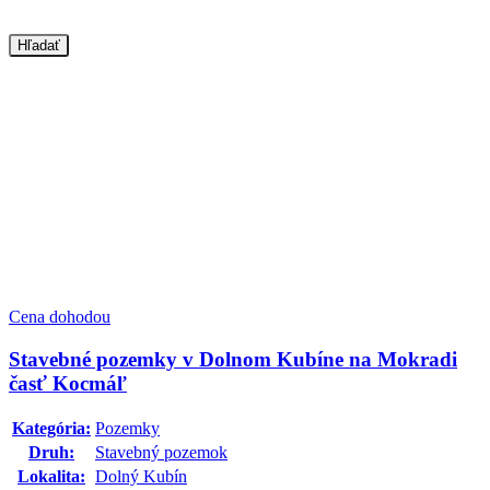
Hľadať
Cena dohodou
Stavebné pozemky v Dolnom Kubíne na Mokradi
časť Kocmáľ
Kategória:
Pozemky
Druh:
Stavebný pozemok
Lokalita:
Dolný Kubín