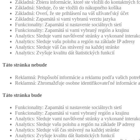
Základná: Zbiera informácie, ktoré ste vložili do kontaktných 
Základná: Sleduje, čo ste vložili do nákupného košíka
Základná: Overí, že ste prihlásení na váš užívateľský účet
Základná: Zapamätá si vami vybranú verziu jazyka
Funkcionality: Zapamätá si nastavenie sociálnych sietí
Funkcionality: Zapamätá si vami vybraný región a krajinu
Analytics: Sleduje vami navštívené stránky a vykonané interak
Analytics: Sleduje vašu polohu a región na základe IP adresy
Analytics: Sleduje váš čas strávený na každej stránke
Analytics: Zvyšuje kvalitu dát štatistických funkcií
Táto stránka nebude
Reklamná: Prispôsobí informácie a reklamu podľa vašich potreb
Reklamná: Zhromažďuje osobne identifikovateľné informácie 
Táto stránka bude
Funkcionality: Zapamätá si nastavenie sociálnych sietí
Funkcionality: Zapamätá si vami vybraný región a krajinu
Analytics: Sleduje vami navštívené stránky a vykonané interak
Analytics: Sleduje vašu polohu a región na základe IP adresy
Analytics: Sleduje váš čas strávený na každej stránke
Analytics: Zvyšuje kvalitu dát štatistických funkcií