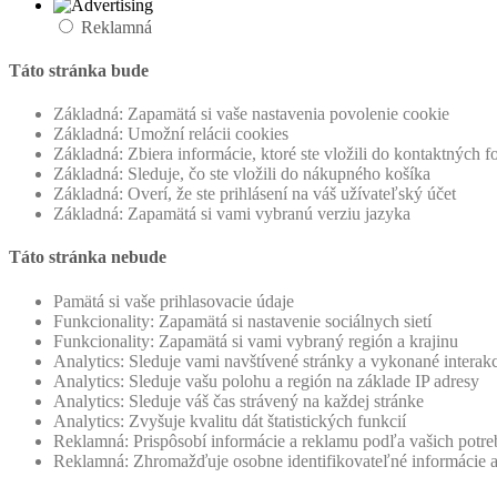
Reklamná
Táto stránka bude
Základná: Zapamätá si vaše nastavenia povolenie cookie
Základná: Umožní relácii cookies
Základná: Zbiera informácie, ktoré ste vložili do kontaktných 
Základná: Sleduje, čo ste vložili do nákupného košíka
Základná: Overí, že ste prihlásení na váš užívateľský účet
Základná: Zapamätá si vami vybranú verziu jazyka
Táto stránka nebude
Pamätá si vaše prihlasovacie údaje
Funkcionality: Zapamätá si nastavenie sociálnych sietí
Funkcionality: Zapamätá si vami vybraný región a krajinu
Analytics: Sleduje vami navštívené stránky a vykonané interak
Analytics: Sleduje vašu polohu a región na základe IP adresy
Analytics: Sleduje váš čas strávený na každej stránke
Analytics: Zvyšuje kvalitu dát štatistických funkcií
Reklamná: Prispôsobí informácie a reklamu podľa vašich potreb
Reklamná: Zhromažďuje osobne identifikovateľné informácie 