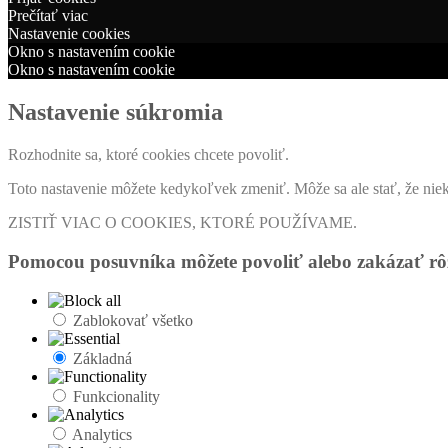
Prečítať viac
Nastavenie cookies
Okno s nastavením cookie
Okno s nastavením cookie
Nastavenie súkromia
Rozhodnite sa, ktoré cookies chcete povoliť.
Toto nastavenie môžete kedykoľvek zmeniť. Môže sa ale stať, že niek
ZISTIŤ VIAC O COOKIES, KTORÉ POUŽÍVAME.
Pomocou posuvníka môžete povoliť alebo zakázať rôz
Zablokovať všetko
Základná
Funkcionality
Analytics