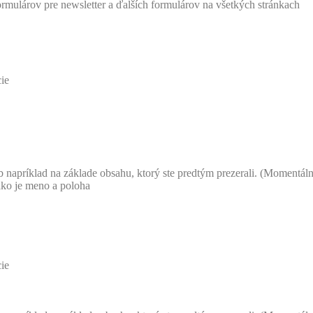
formulárov pre newsletter a ďalších formulárov na všetkých stránkach
cie
 napríklad na základe obsahu, ktorý ste predtým prezerali. (Momentál
ako je meno a poloha
cie