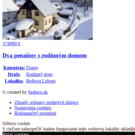
374990
€
Dva penzióny s rodinným domom
Kategória:
Domy
Druh:
Rodinný dom
Lokalita:
Beňova Lehota
© created by
Seduco.sk
Zásady ochrany osobných údajov
Nastavenia cookies
Reklamačný poriadok
Súbory cookie
S cieľom zabezpečiť riadne fungovanie tejto webovej lokality ukladá
Prijať cookies