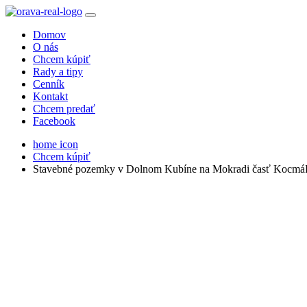
Domov
O nás
Chcem kúpiť
Rady a tipy
Cenník
Kontakt
Chcem predať
Facebook
home icon
Chcem kúpiť
Stavebné pozemky v Dolnom Kubíne na Mokradi časť Kocmá