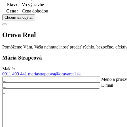
Stav:
Vo výstavbe
Cena:
Cena dohodou
Chcem sa opýtať
Orava Real
Pomôžeme Vám, Vašu nehnuteľnosť predať rýchlo, bezpečne, efektívn
Mária Strapcová
Maklér
0911 499 441
mariastrapcova@oravareal.sk
Meno a priezv
E-mail