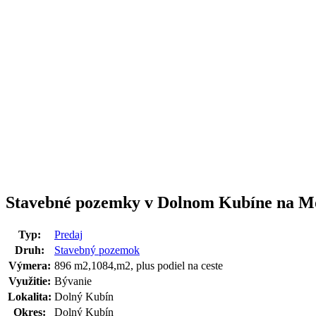
Stavebné pozemky v Dolnom Kubíne na M
Typ:
Predaj
Druh:
Stavebný pozemok
Výmera:
896 m2,1084,m2, plus podiel na ceste
Využitie:
Bývanie
Lokalita:
Dolný Kubín
Okres:
Dolný Kubín