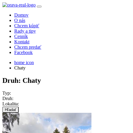
Domov
O nás
Chcem kúpiť
Rady a tipy
Cenník
Kontakt
Chcem predať
Facebook
home icon
Chaty
Druh: Chaty
Typ:
Druh:
Lokalita:
Hľadať