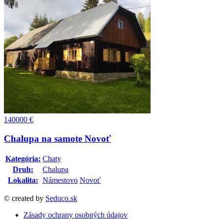
140000
€
Chalupa na samote Novoť
Kategória:
Chaty
Druh:
Chalupa
Lokalita:
Námestovo
Novoť
© created by
Seduco.sk
Zásady ochrany osobných údajov