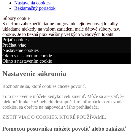
Nastavenia cookies
Reklamačný poriadok
Súbory cookie
S cieľom zabezpečiť riadne fungovanie tejto webovej lokality
ukladáme niekedy na vašom zariadení malé dátové súbory, tzv.
cookie. Je to bežná prax väčšiny veľkých webových lokalít.
Prijať cookies
Prečítať viac
Nastavenie cookies
Okno s nastavením cookie
Okno s nastavením cookie
Nastavenie súkromia
Rozhodnite sa, ktoré cookies chcete povoliť.
Toto nastavenie môžete kedykoľvek zmeniť. Môže sa ale stať, že
niektoré funkcie už nebudú dostupné. Pre informácie o zmazanie
cookies, sa obráťte na nápovedu vášho prehliadača.
ZISTIŤ VIAC O COOKIES, KTORÉ POUŽÍVAME.
Pomocou posuvníka môžete povoliť alebo zakázať