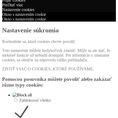
Prijať cookies
Prečítať viac
Nastavenie cookies
Okno s nastavením cookie
Okno s nastavením cookie
Nastavenie súkromia
Rozhodnite sa, ktoré cookies chcete povoliť.
Toto nastavenie môžete kedykoľvek zmeniť. Môže sa ale stať, že
niektoré funkcie už nebudú dostupné. Pre informácie o zmazanie
cookies, sa obráťte na nápovedu vášho prehliadača.
ZISTIŤ VIAC O COOKIES, KTORÉ POUŽÍVAME.
Pomocou posuvníka môžete povoliť alebo zakázať
rôzne typy cookies:
Zablokovať všetko