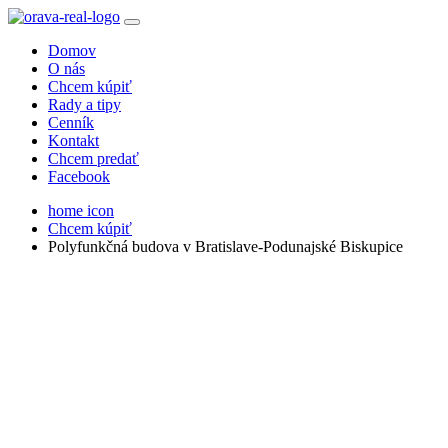
Domov
O nás
Chcem kúpiť
Rady a tipy
Cenník
Kontakt
Chcem predať
Facebook
home icon
Chcem kúpiť
Polyfunkčná budova v Bratislave-Podunajské Biskupice