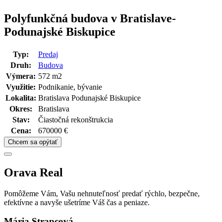
Polyfunkčná budova v Bratislave-
Podunajské Biskupice
Typ:
Predaj
Druh:
Budova
Výmera:
572 m2
Využitie:
Podnikanie, bývanie
Lokalita:
Bratislava Podunajské Biskupice
Okres:
Bratislava
Stav:
Čiastočná rekonštrukcia
Cena:
670000
€
Chcem sa opýtať
Orava Real
Pomôžeme Vám, Vašu nehnuteľnosť predať rýchlo, bezpečne,
efektívne a navyše ušetríme Váš čas a peniaze.
Mária Strapcová