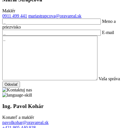
Maklér
0911 499 441
mariastrapcova@oravareal.sk
Meno a
priezvisko
E-mail
Vaša správa
Odoslať
Ing. Pavol Kohár
Konateľ a maklér
pavolkohar@oravareal.sk
+421 905 440 928