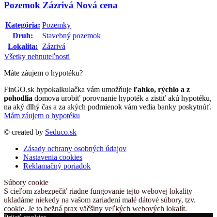
Pozemok Zázrivá Nová cena
Kategória:
Pozemky
Druh:
Stavebný pozemok
Lokalita:
Zázrivá
Všetky nehnuteľnosti
Máte záujem o hypotéku?
FinGO.sk hypokalkulačka vám umožňuje
ľahko, rýchlo a z
pohodlia
domova urobiť porovnanie hypoték a zistiť akú hypotéku,
na aký dlhý čas a za akých podmienok vám vedia banky poskytnúť.
Mám záujem o hypotéku
© created by
Seduco.sk
Zásady ochrany osobných údajov
Nastavenia cookies
Reklamačný poriadok
Súbory cookie
S cieľom zabezpečiť riadne fungovanie tejto webovej lokality
ukladáme niekedy na vašom zariadení malé dátové súbory, tzv.
cookie. Je to bežná prax väčšiny veľkých webových lokalít.