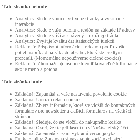
Táto stránka nebude
Analytics: Sleduje vami navštívené stránky a vykonané
interakcie
Analytics: Sleduje vašu polohu a región na základe IP adresy
Analytics: Sleduje váš čas strávený na každej stránke
Analytics: Zvyšuje kvalitu dát štatistických funkcií
Reklamná: Prispôsobí informácie a reklamu podľa vašich
potreb napríklad na základe obsahu, ktorý ste predtým
prezerali. (Momentálne nepoužívame cielené cookies)
Reklamná: Zhromažďuje osobne identifikovateľné informácie
ako je meno a poloha
Táto stránka bude
Základná: Zapamätá si vaše nastavenia povolenie cookie
Základná: Umožní relácii cookies
Základná: Zbiera informácie, ktoré ste vložili do kontaktných
formulárov pre newsletter a ďalších formulárov na všetkých
stránkach
Základná: Sleduje, čo ste vložili do nákupného košíka
Základná: Overí, že ste prihlásení na váš užívateľský účet
Základná: Zapamätá si vami vybranú verziu jazyka
Funkcionality: Zapamätá si nastavenie sociálnych sietí