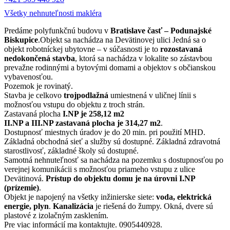
Všetky nehnuteľnosti makléra
Predáme polyfunkčnú budovu v
Bratislave časť – Podunajské
Biskupice
.Objekt sa nachádza na Devätinovej ulici Jedná sa o
objekt robotníckej ubytovne – v súčasnosti je to
rozostavaná
nedokončená stavba
, ktorá sa nachádza v lokalite so zástavbou
prevažne rodinnými a bytovými domami a objektov s občianskou
vybavenosťou.
Pozemok je rovinatý.
Stavba je celkovo
trojpodlažná
umiestnená v uličnej línii s
možnosťou vstupu do objektu z troch strán.
Zastavaná plocha
I.NP je 258,12 m2
II.NP a III.NP zastavaná plocha je 314,27 m2
.
Dostupnosť miestnych úradov je do 20 min. pri použití MHD.
Základná obchodná sieť a služby sú dostupné. Základná zdravotná
starostlivosť, základné školy sú dostupné.
Samotná nehnuteľnosť sa nachádza na pozemku s dostupnosťou po
verejnej komunikácii s možnosťou priameho vstupu z ulice
Devätinová.
Prístup do objektu domu je na úrovni I.NP
(prízemie)
.
Objekt je napojený na všetky inžinierske siete:
voda, elektrická
energie, plyn
.
Kanalizácia
je riešená do žumpy. Okná, dvere sú
plastové z izolačným zasklením.
Pre viac informácií ma kontaktujte. 0905440928.