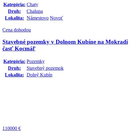
Kategória:
Chaty
Druh:
Chalupa
Lokalita:
Námestovo
Novoť
Cena dohodou
Stavebné pozemky v Dolnom Kubíne na Mokradi
časť Kocmáľ
Kategória:
Pozemky
Druh:
Stavebný pozemok
Lokalita:
Dolný Kubín
110000
€