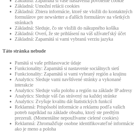
Základná: Zapamätá si vaše nastavenia povolenie cookie
Základná: Umožní relácii cookies
Základná: Zbiera informácie, ktoré ste vložili do kontaktných
formulárov pre newsletter a ďalších formulárov na všetkých
stránkach
Základná: Sleduje, čo ste vložili do nákupného košíka
Základná: Overí, že ste prihlásení na váš užívateľský účet
Základná: Zapamätá si vami vybranú verziu jazyka
Táto stránka nebude
Pamätá si vaše prihlasovacie údaje
Funkcionality: Zapamätá si nastavenie sociálnych sietí
Funkcionality: Zapamätá si vami vybraný región a krajinu
Analytics: Sleduje vami navštívené stránky a vykonané
interakcie
Analytics: Sleduje vašu polohu a región na základe IP adresy
Analytics: Sleduje váš čas strávený na každej stránke
Analytics: Zvyšuje kvalitu dát štatistických funkcií
Reklamná: Prispôsobí informácie a reklamu podľa vašich
potreb napríklad na základe obsahu, ktorý ste predtým
prezerali. (Momentálne nepoužívame cielené cookies)
Reklamná: Zhromažďuje osobne identifikovateľné informácie
ako je meno a poloha